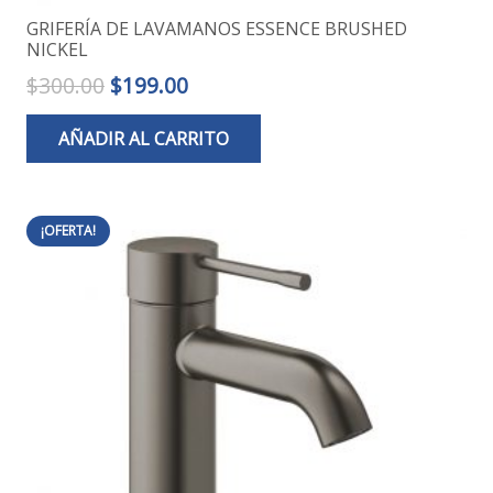
GRIFERÍA DE LAVAMANOS ESSENCE BRUSHED
NICKEL
El
El
$
300.00
$
199.00
precio
precio
AÑADIR AL CARRITO
original
actual
era:
es:
$300.00.
$199.00.
¡OFERTA!