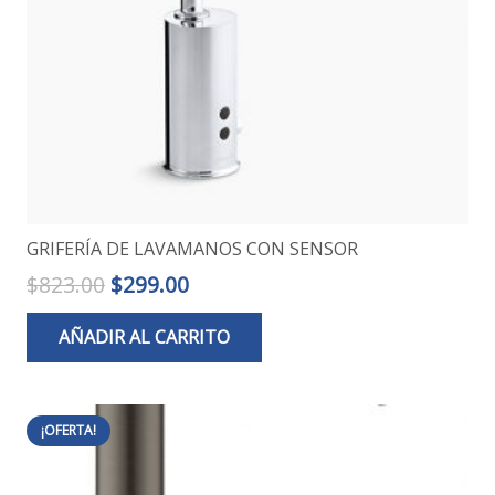
GRIFERÍA DE LAVAMANOS CON SENSOR
El
El
$
823.00
$
299.00
precio
precio
AÑADIR AL CARRITO
original
actual
era:
es:
$823.00.
$299.00.
¡OFERTA!