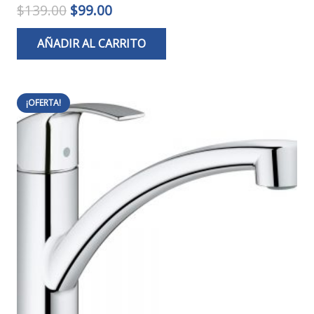
El
El
$
139.00
$
99.00
precio
precio
AÑADIR AL CARRITO
original
actual
era:
es:
$139.00.
$99.00.
¡OFERTA!