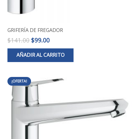
GRIFERÍA DE FREGADOR
El
El
$
141.00
$
99.00
precio
precio
AÑADIR AL CARRITO
original
actual
era:
es:
$141.00.
$99.00.
¡OFERTA!