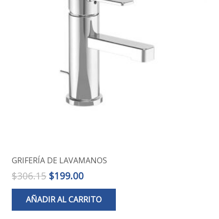
GRIFERÍA DE LAVAMANOS
El
El
$
306.15
$
199.00
precio
precio
AÑADIR AL CARRITO
original
actual
era:
es: