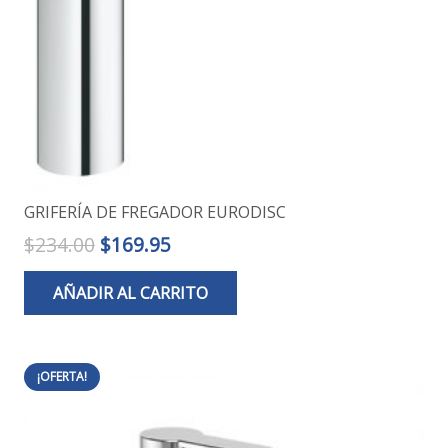
GRIFERÍA DE FREGADOR EURODISC
El
El
$
234.00
$
169.95
precio
precio
AÑADIR AL CARRITO
original
actual
era:
es:
$234.00.
$169.95.
¡OFERTA!