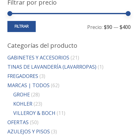
Filtrar por precio
Pre
Pre
FILTRAR
Precio:
$90
—
$400
mí
má
Categorías del producto
GABINETES Y ACCESORIOS
(21)
TINAS DE LAVANDERÍA (LAVARROPAS)
(1)
FREGADORES
(3)
MARCAS | TODOS
(62)
GROHE
(28)
KOHLER
(23)
VILLEROY & BOCH
(11)
OFERTAS
(50)
AZULEJOS Y PISOS
(3)