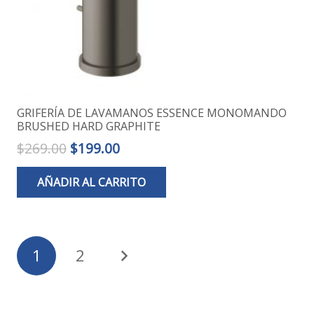
GRIFERÍA DE LAVAMANOS ESSENCE MONOMANDO
BRUSHED HARD GRAPHITE
El
El
$
269.00
$
199.00
precio
precio
AÑADIR AL CARRITO
original
actual
era:
es:
$269.00.
$199.00.
Paginación
1
2
de
entradas