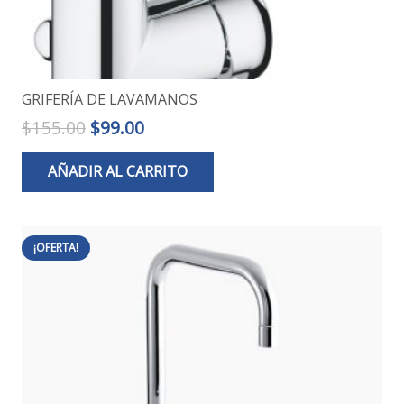
GRIFERÍA DE LAVAMANOS
El
El
$
155.00
$
99.00
precio
precio
AÑADIR AL CARRITO
original
actual
era:
es:
$155.00.
$99.00.
¡OFERTA!