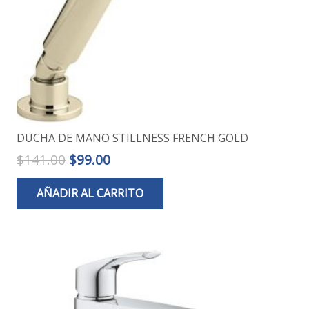
DUCHA DE MANO STILLNESS FRENCH GOLD
El
El
$
141.00
$
99.00
precio
precio
AÑADIR AL CARRITO
original
actual
era:
es:
$141.00.
$99.00.