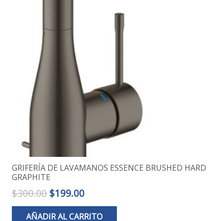
GRIFERÍA DE LAVAMANOS ESSENCE BRUSHED HARD
GRAPHITE
El
El
$
300.00
$
199.00
precio
precio
AÑADIR AL CARRITO
original
actual