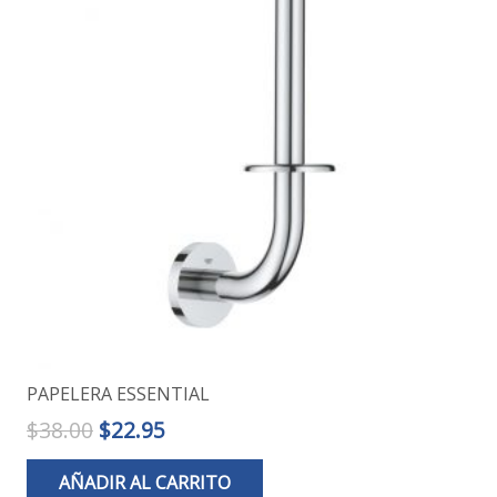
PAPELERA ESSENTIAL
El
El
$
38.00
$
22.95
precio
precio
AÑADIR AL CARRITO
original
actual