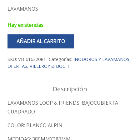
precio
precio
LAVAMANOS
original
actual
era:
es:
Hay existencias
$435.00.
$299.00.
AÑADIR AL CARRITO
LAVAMANOS
LOOP
SKU:
VB-616220R1
Categorías:
INODOROS Y LAVAMANOS
,
&
OFERTAS
,
VILLEROY & BOCH
FRIENDS
CUADRADO
Descripción
cantidad
LAVAMANOS LOOP & FRIENDS BAJOCUBIERTA
CUADRADO
COLOR: BLANCO ALPIN
MEDIDAS: 380MMX380MM