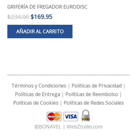
GRIFERÍA DE FREGADOR EURODISC
El
El
$
234.00
$
169.95
precio
precio
AÑADIR AL CARRITO
original
actual
era:
es:
$234.00.
$169.95.
Términos y Condiciones
|
Políticas de Privacidad
|
Políticas de Entrega
|
Políticas de Reembolso
|
Políticas de Cookies
|
Políticas de Redes Sociales
©BONAVEL | WebZtudio.com